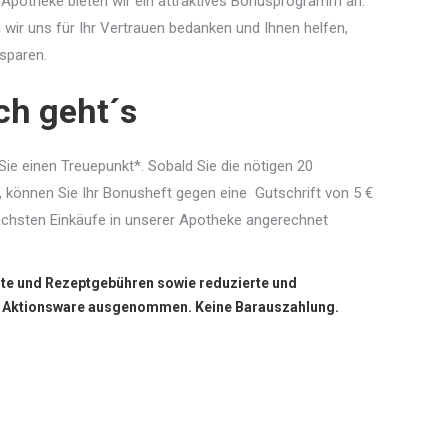
Apotheke bieten wir ein attraktives Bonusprogramm an.
ir uns für Ihr Vertrauen bedanken und Ihnen helfen,
sparen.
ch geht´s
Sie einen Treuepunkt*. Sobald Sie die nötigen 20
 können Sie Ihr Bonusheft gegen eine Gutschrift von 5 €
 nächsten Einkäufe in unserer Apotheke angerechnet
te und Rezeptgebühren sowie reduzierte und
d Aktionsware ausgenommen. Keine Barauszahlung.